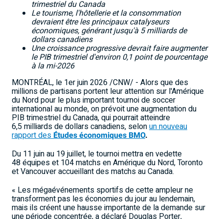
trimestriel du Canada
Le tourisme, l'hôtellerie et la consommation
devraient être les principaux catalyseurs
économiques, générant jusqu'à 5
milliards de
dollars canadiens
Une croissance progressive devrait faire augmenter
le PIB trimestriel d'environ 0,1
point de pourcentage
à la mi
-
2026
MONTRÉAL
,
le 1er juin 2026
/CNW/ - Alors que des
millions de partisans portent leur attention sur l'Amérique
du Nord pour le plus important tournoi de soccer
international au monde, on prévoit une augmentation du
PIB trimestriel du Canada, qui pourrait atteindre
6,5
milliards de dollars canadiens, selon
un nouveau
rapport des
Études économiques
BMO
.
Du 11 juin au 19 juillet, le tournoi mettra en vedette
48 équipes et 104 matchs en Amérique du Nord, Toronto
et Vancouver accueillant des matchs au Canada.
« Les mégaévénements sportifs de cette ampleur ne
transforment pas les économies du jour au lendemain,
mais ils créent une hausse importante de la demande sur
une période concentrée, a déclaré Douglas Porter,