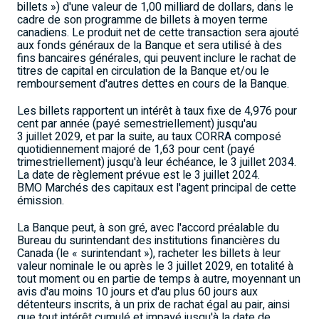
billets ») d'une valeur de 1,00 milliard de dollars, dans le
cadre de son programme de billets à moyen terme
canadiens.
Le produit net de cette transaction sera ajouté
aux fonds généraux de la Banque et sera utilisé à des
fins bancaires générales, qui peuvent inclure le rachat de
titres de capital en circulation de la Banque et/ou le
remboursement d'autres dettes en cours de la Banque.
Les billets rapportent un intérêt à taux fixe de 4,976 pour
cent par année (payé semestriellement) jusqu'au
3 juillet 2029, et par la suite, au taux CORRA composé
quotidiennement majoré de 1,63 pour cent (payé
trimestriellement) jusqu'à leur échéance, le 3 juillet 2034.
La date de règlement prévue est le 3 juillet 2024.
BMO Marchés des capitaux est l'agent principal de cette
émission.
La Banque peut, à son gré, avec l'accord préalable du
Bureau du surintendant des institutions financières du
Canada
(le « surintendant »), racheter les billets à leur
valeur nominale le ou après le 3 juillet 2029, en totalité à
tout moment ou en partie de temps à autre, moyennant un
avis d'au moins 10 jours et d'au plus 60 jours aux
détenteurs inscrits, à un prix de rachat égal au pair, ainsi
que tout intérêt cumulé et impayé jusqu'à la date de