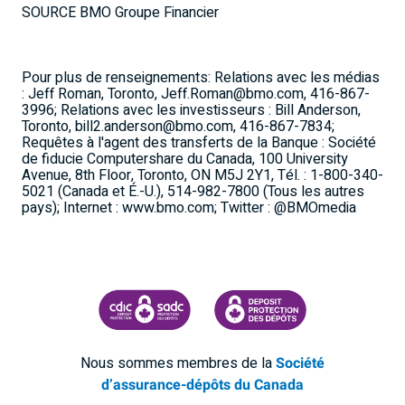
SOURCE BMO Groupe Financier
Pour plus de renseignements: Relations avec les médias
: Jeff Roman, Toronto, Jeff.Roman@bmo.com, 416-867-
3996; Relations avec les investisseurs : Bill Anderson,
Toronto, bill2.anderson@bmo.com, 416-867-7834;
Requêtes à l'agent des transferts de la Banque : Société
de fiducie Computershare du Canada, 100 University
Avenue, 8th Floor, Toronto, ON M5J 2Y1, Tél. : 1-800-340-
5021 (Canada et É.-U.), 514-982-7800 (Tous les autres
pays); Internet : www.bmo.com; Twitter : @BMOmedia
SOCIÉTÉ D'ASSURANCE-DÉPÔTS DU CANADA
CDIC PROTECTING YOUR DEPOSI
Nous sommes membres de la
Société
d’assurance-dépôts du Canada