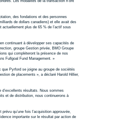
 Londres. Les modalités de la transaction n’ont
 dotation, des fondations et des personnes
lliards de dollars canadiens) et elle avait des
 actuellement plus de 65 % de l’actif sous
 en continuant à développer ses capacités de
 direction, groupe Gestion privée, BMO Groupe
gions qui compléteront la présence de nos
dans Fullgoal Fund Management. »
 que Pyrford se joigne au groupe de sociétés
stion de placements », a déclaré Harold Hillier,
ire d’excellents résultats. Nous sommes
s et de distribution, nous continuerons à
 prévu qu’une fois l’acquisition approuvée,
idence importante sur le résultat par action de