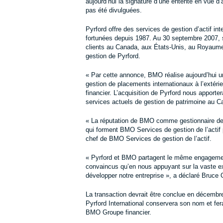
aujourd’hui la signature d’une entente en vue d’a
pas été divulguées.
Pyrford offre des services de gestion d’actif in
fortunées depuis 1987. Au 30 septembre 2007, son
clients au Canada, aux États-Unis, au Royaume-
gestion de Pyrford.
« Par cette annonce, BMO réalise aujourd’hui u
gestion de placements internationaux à l’extéri
financier. L’acquisition de Pyrford nous appor
services actuels de gestion de patrimoine au C
« La réputation de BMO comme gestionnaire de 
qui forment BMO Services de gestion de l’actif 
chef de BMO Services de gestion de l’actif.
« Pyrford et BMO partagent le même engagement à
convaincus qu’en nous appuyant sur la vaste ex
développer notre entreprise », a déclaré Bruce C
La transaction devrait être conclue en décembre
Pyrford International conservera son nom et fera
BMO Groupe financier.