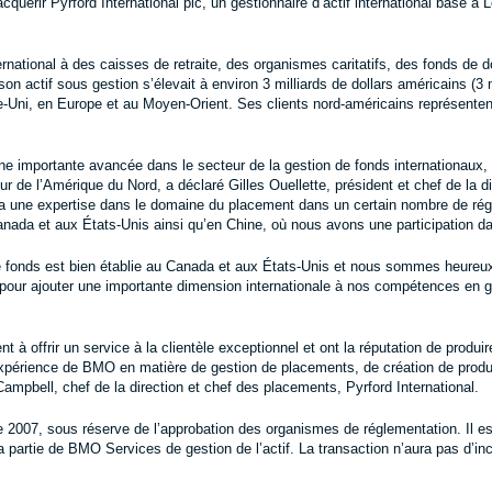
cquérir Pyrford International plc, un gestionnaire d’actif international basé à
ternational à des caisses de retraite, des organismes caritatifs, des fonds de
 actif sous gestion s’élevait à environ 3 milliards de dollars américains (3 mi
Uni, en Europe et au Moyen-Orient. Ses clients nord-américains représentent
ne importante avancée dans le secteur de la gestion de fonds internationaux,
eur de l’Amérique du Nord, a déclaré Gilles Ouellette, président et chef de la
tera une expertise dans le domaine du placement dans un certain nombre de ré
anada et aux États-Unis ainsi qu’en Chine, où nous avons une participation 
fonds est bien établie au Canada et aux États-Unis et nous sommes heureux
pour ajouter une importante dimension internationale à nos compétences en ge
 offrir un service à la clientèle exceptionnel et ont la réputation de produ
périence de BMO en matière de gestion de placements, de création de produit
ampbell, chef de la direction et chef des placements, Pyrford International.
 2007, sous réserve de l’approbation des organismes de réglementation. Il est
 partie de BMO Services de gestion de l’actif. La transaction n’aura pas d’inc