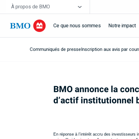
Sauter la navigation
Site Selector
À propos de BMO
Ce que nous sommes
Notre impact
Communiqués de presse
Inscription aux avis par courr
Navigation
skipped
BMO annonce la concl
d’actif institutionne
En réponse à l’intérêt accru des investisseurs 