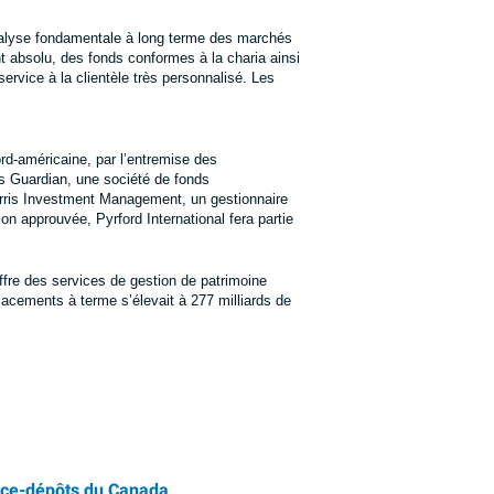
’analyse fondamentale à long terme des marchés
 absolu, des fonds conformes à la charia ainsi
service à la clientèle très personnalisé. Les
rd-américaine, par l’entremise des
ds Guardian, une société de fonds
arris Investment Management, un gestionnaire
ion approuvée, Pyrford International fera partie
ffre des services de gestion de patrimoine
placements à terme s’élevait à 277 milliards de
nce-dépôts du Canada