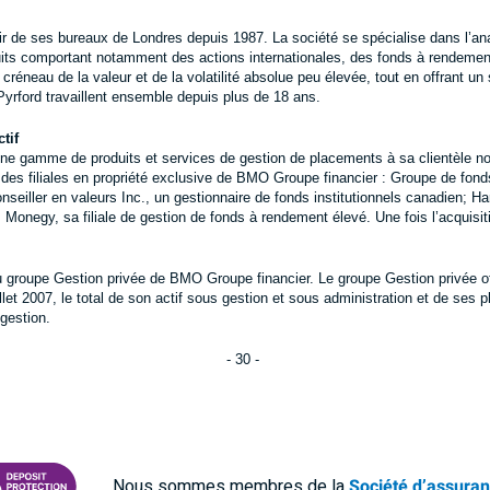
artir de ses bureaux de Londres depuis 1987. La société se spécialise dans l
uits comportant notamment des actions internationales, des fonds à rendement
 créneau de la valeur et de la volatilité absolue peu élevée, tout en offrant un 
Pyrford travaillent ensemble depuis plus de 18 ans.
tif
une gamme de produits et services de gestion de placements à sa clientèle no
 des filiales en propriété exclusive de BMO Groupe financier : Groupe de fon
eiller en valeurs Inc., un gestionnaire de fonds institutionnels canadien; H
M Monegy, sa filiale de gestion de fonds à rendement élevé. Une fois l’acquisit
du groupe Gestion privée de BMO Groupe financier. Le groupe Gestion privée o
let 2007, le total de son actif sous gestion et sous administration et de ses 
 gestion.
- 30 -
Nous sommes membres de la
Société d’assura
DÉPÔTS DU CANADA
 PROTECTING YOUR DEPOSITS PDF