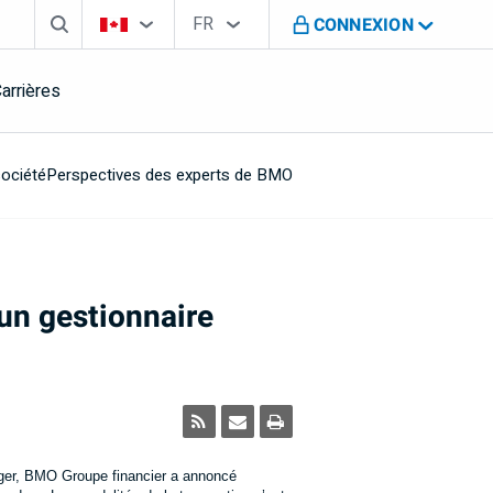
Search box
Sélecteur de pays
Sélecteur de langue
Vous êtes sur le site de B M O au Canada
FR
CONNEXION
Français
arrières
société
Perspectives des experts de BMO
un gestionnaire
ranger, BMO Groupe financier a annoncé