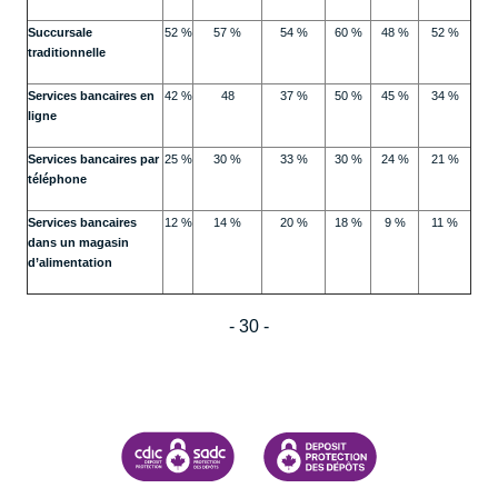
Succursale
52 %
57 %
54 %
60 %
48 %
52 %
traditionnelle
Services bancaires en
42 %
48
37 %
50 %
45 %
34 %
ligne
Services bancaires par
25 %
30 %
33 %
30 %
24 %
21 %
téléphone
Services bancaires
12 %
14 %
20 %
18 %
9 %
11 %
dans un magasin
d’alimentation
- 30 -
SOCIÉTÉ D'ASSURANCE-DÉPÔTS DU CANADA
CDIC PROTECTING YOUR DEPOSI